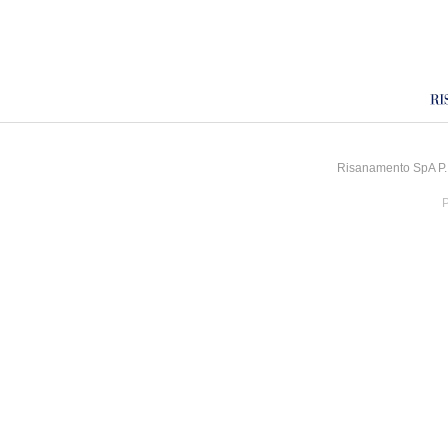
Risanamento SpA P.I
P