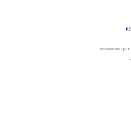
Risanamento SpA P.I
P