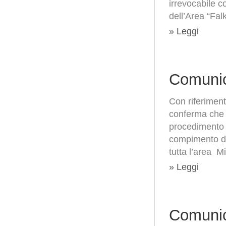
irrevocabile c
dell’Area “Fal
» Leggi
Comunic
Con riferiment
conferma che i
procedimento 
compimento di 
tutta l’area M
» Leggi
Comunic