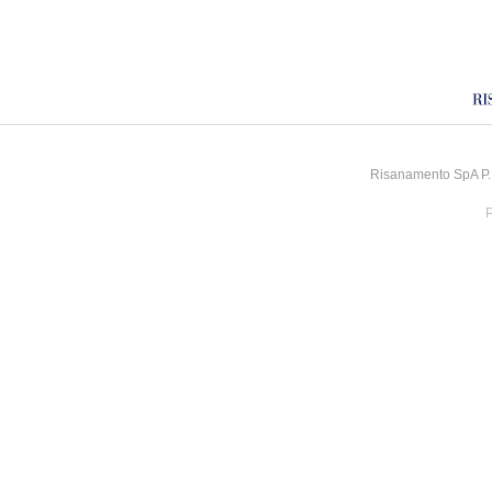
Risanamento SpA P.I
P