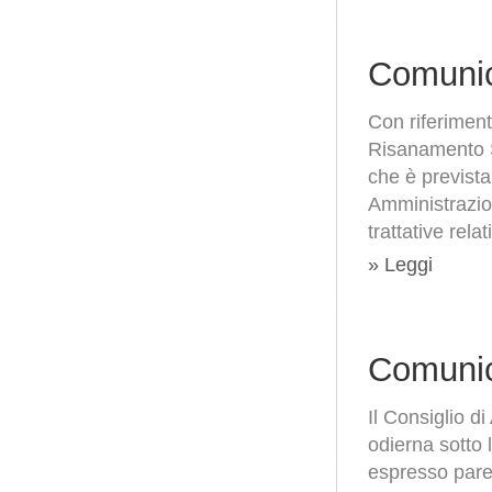
Comunic
Con riferiment
Risanamento S.
che è prevista
Amministrazion
trattative rela
» Leggi
Comunic
Il Consiglio d
odierna sotto
espresso parer