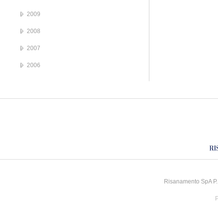
2009
2008
2007
2006
Risanamento SpA P.I
P