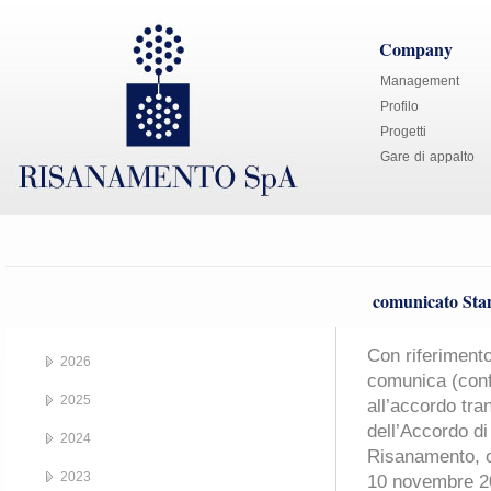
Company
Management
Profilo
Progetti
Gare di appalto
comunicato Sta
Con riferiment
2026
comunica (conf
2025
all’accordo tra
dell’Accordo di
2024
Risanamento, o
2023
10 novembre 2