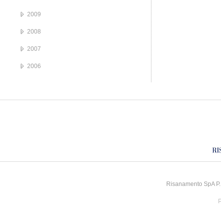
2009
2008
2007
2006
Risanamento SpA P.I
P