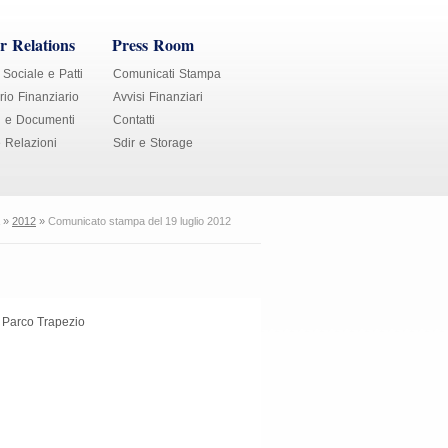
r Relations
Press Room
 Sociale e Patti
Comunicati Stampa
io Finanziario
Avvisi Finanziari
i e Documenti
Contatti
e Relazioni
Sdir e Storage
»
2012
»
Comunicato stampa del 19 luglio 2012
l Parco Trapezio