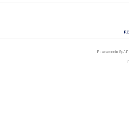
Risanamento SpA P.I
P