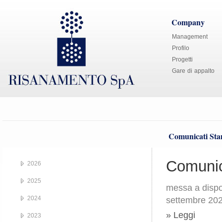
Company
Management
Profilo
Progetti
Gare di appalto
Comunicati St
Comunic
2026
2025
messa a dispos
2024
settembre 20
» Leggi
2023