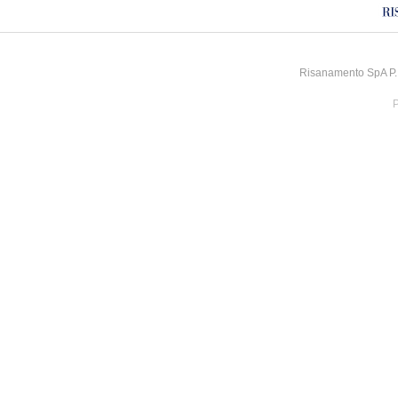
Risanamento SpA P.I
P