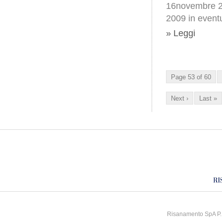
16novembre 20
2009 in event
» Leggi
Page 53 of 60
Next ›
Last »
Risanamento SpA P.I