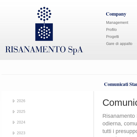
Company
Management
Profilo
Progetti
Gare di appalto
Comunicati St
Comunic
2026
2025
Risanamento S
2024
odierna, comu
tutti i presupp
2023