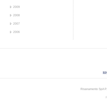
2009
2008
2007
2006
Risanamento SpA P.I
P