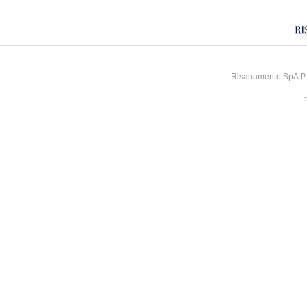
Risanamento SpA P.I
P