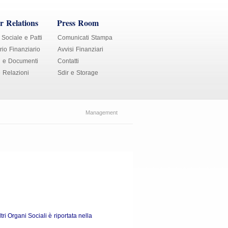
r Relations
Press Room
 Sociale e Patti
Comunicati Stampa
io Finanziario
Avvisi Finanziari
i e Documenti
Contatti
e Relazioni
Sdir e Storage
Management
i Organi Sociali è riportata nella