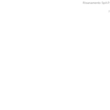
Risanamento SpA P.I
P