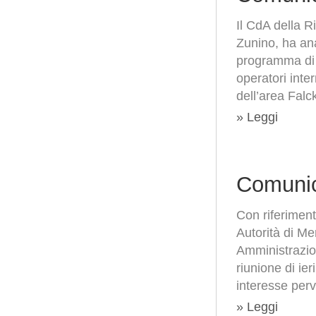
Il CdA della R
Zunino, ha ana
programma di d
operatori inte
dell’area Falc
» Leggi
Comunic
Con riferiment
Autorità di Me
Amministrazion
riunione di ie
interesse perv
» Leggi