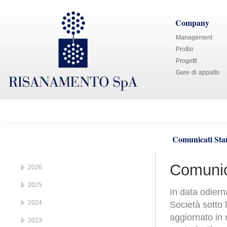
Company
Management
Profilo
Progetti
Gare di appalto
Comunicati St
Comunic
2026
2025
In data odiern
2024
Società sotto 
aggiornato in 
2023