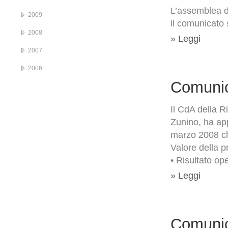
L’assemblea de
2009
il comunicato 
2008
» Leggi
2007
2006
Comunic
Il CdA della R
Zunino, ha app
marzo 2008 che
Valore della p
• Risultato op
» Leggi
Comunic