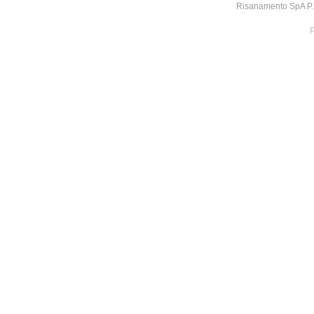
Risanamento SpA P.I
P