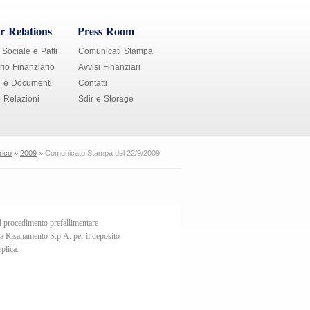
r Relations
Press Room
 Sociale e Patti
Comunicati Stampa
io Finanziario
Avvisi Finanziari
i e Documenti
Contatti
e Relazioni
Sdir e Storage
rico
»
2009
»
Comunicato Stampa del 22/9/2009
il procedimento prefallimentare
 a Risanamento S.p.A. per il deposito
plica.