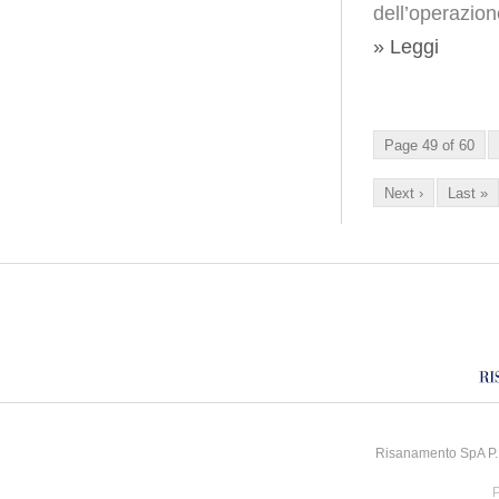
dell’operazion
» Leggi
Page 49 of 60
Next ›
Last »
Risanamento SpA P.I
P