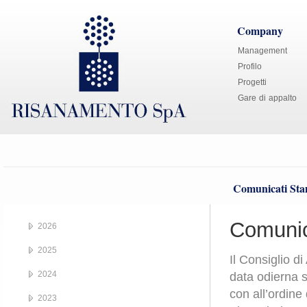
Company
Management
Profilo
Progetti
Gare di appalto
Comunicati St
Comunic
2026
2025
Il Consiglio d
2024
data odierna s
con all’ordine
2023