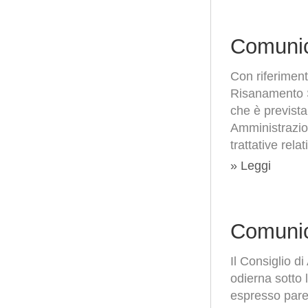
Comunic
Con riferiment
Risanamento S.
che è prevista
Amministrazion
trattative rela
» Leggi
Comunic
Il Consiglio d
odierna sotto
espresso parer