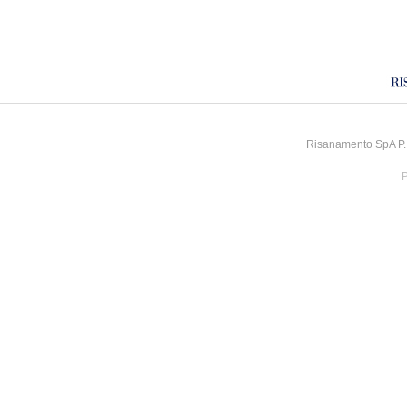
Risanamento SpA P.I
P