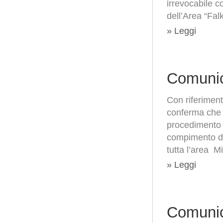
irrevocabile c
dell’Area “Fal
» Leggi
Comunic
Con riferiment
conferma che i
procedimento 
compimento di 
tutta l’area M
» Leggi
Comunic