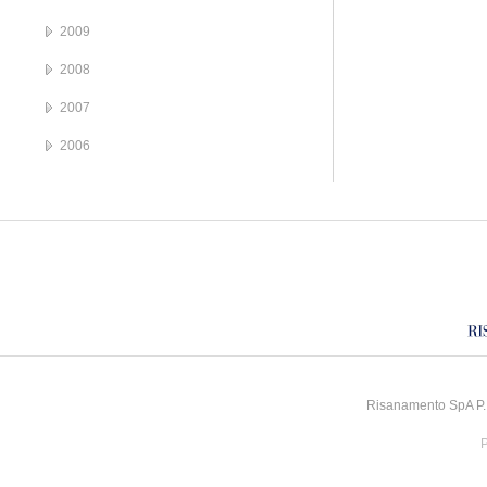
2009
2008
2007
2006
Risanamento SpA P.I
P