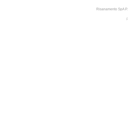
Risanamento SpA P.I
P