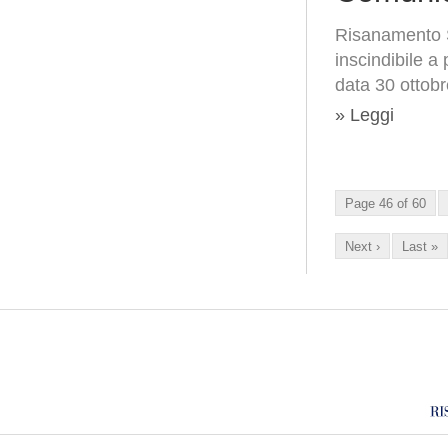
Risanamento S
inscindibile a
data 30 ottob
» Leggi
Page 46 of 60
Next ›
Last »