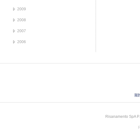
2009
2008
2007
2006
Risanamento SpA P.I
P