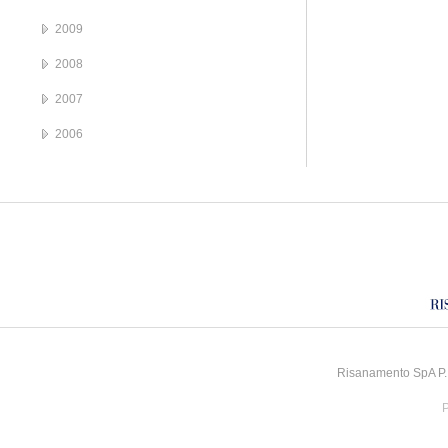
2009
2008
2007
2006
Risanamento SpA P.I
P