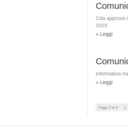
Comunic
Cda approva il
2023
» Leggi
Comunic
informativa me
» Leggi
Page 3 of 4
1