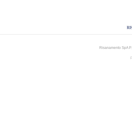
Risanamento SpA P.I
P