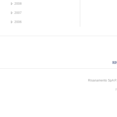
2008
2007
2006
Risanamento SpA P.I
P