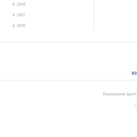
2008
2007
2006
Risanamento SpA P.I
P