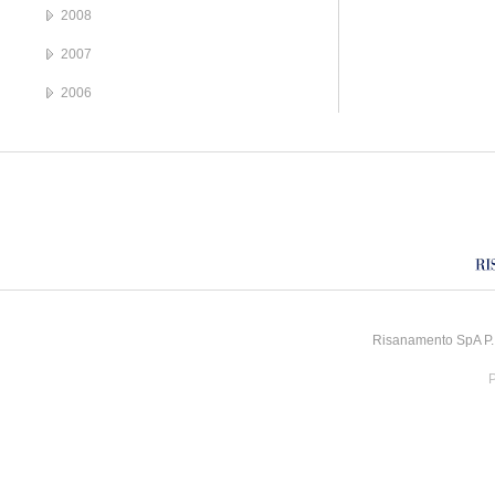
2008
2007
2006
Risanamento SpA P.I
P