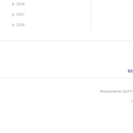
2008
2007
2006
Risanamento SpA P.I
P