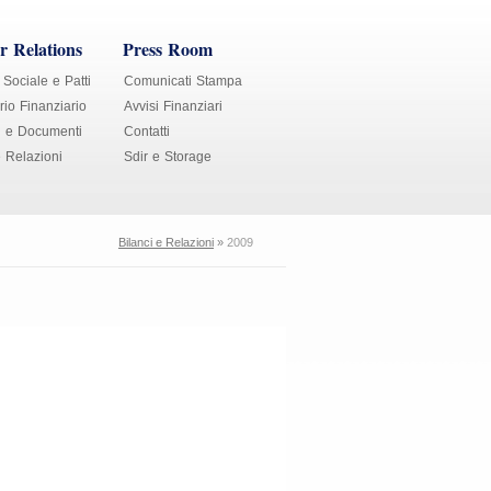
r Relations
Press Room
 Sociale e Patti
Comunicati Stampa
io Finanziario
Avvisi Finanziari
i e Documenti
Contatti
e Relazioni
Sdir e Storage
Bilanci e Relazioni
»
2009