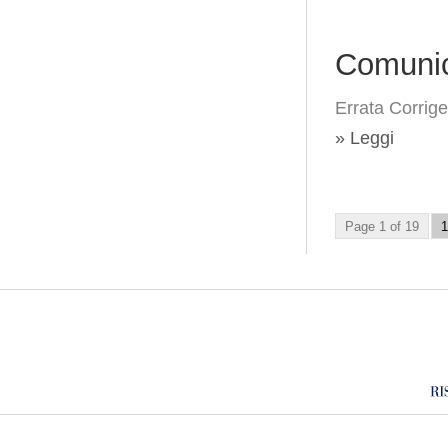
Comunic
Errata Corrige
» Leggi
Page 1 of 19
1