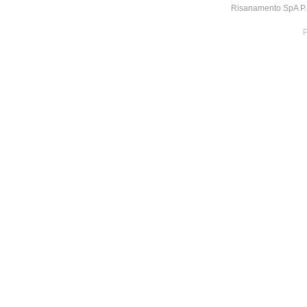
Risanamento SpA P.I
P