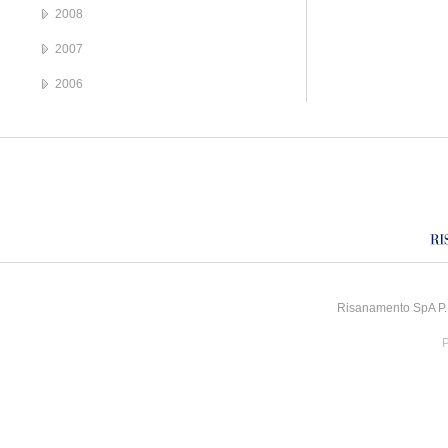
2008
2007
2006
Risanamento SpA P.I
P