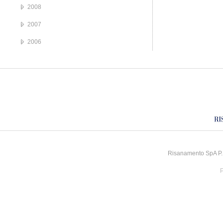
2008
2007
2006
Risanamento SpA P.I
P