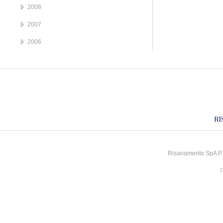
2008
2007
2006
Risanamento SpA P.I
P