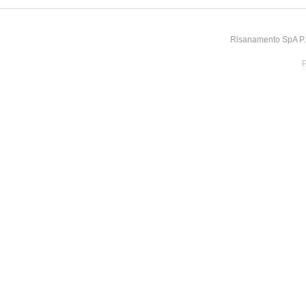
Risanamento SpA P.I
P