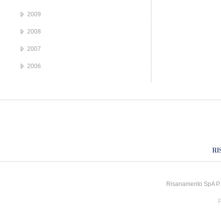
2009
2008
2007
2006
Risanamento SpA P.I
P