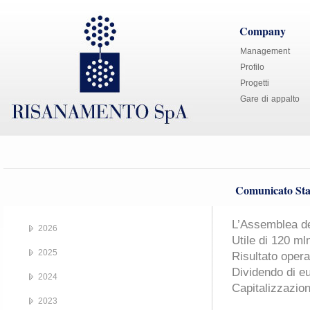
Company
Management
Profilo
Progetti
Gare di appalto
Comunicato Sta
L’Assemblea deg
2026
Utile di 120 ml
2025
Risultato opera
Dividendo di eu
2024
Capitalizzazion
2023