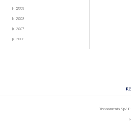
2009
2008
2007
2006
Risanamento SpA P.I
P