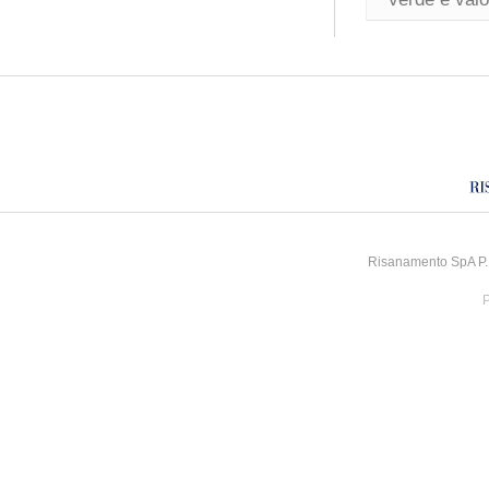
Risanamento SpA P.I
P