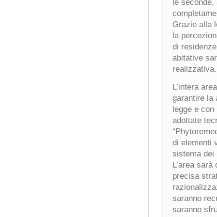
le seconde, 
completamen
Grazie alla 
la percezion
di residenze
abitative sa
realizzativa.
L’intera are
garantire la 
legge e con 
adottate te
“Phytoremedi
di elementi v
sistema dei 
L’area sarà
precisa strat
razionalizza
saranno recu
saranno sfru