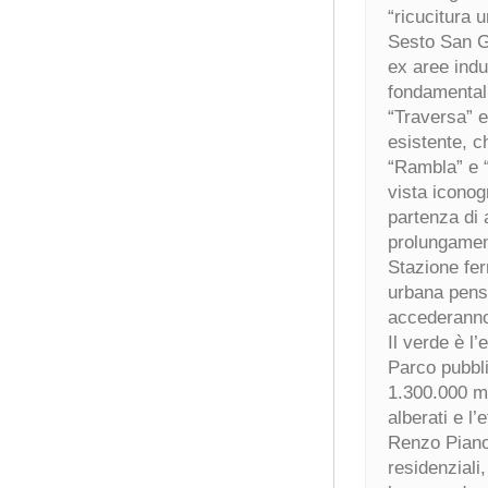
“ricucitura u
Sesto San Gi
ex aree indus
fondamentali
“Traversa” e
esistente, c
“Rambla” e 
vista iconog
partenza di a
prolungament
Stazione fer
urbana pensi
accederanno
Il verde è l
Parco pubbli
1.300.000 mq
alberati e l’
Renzo Piano,
residenziali,