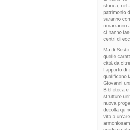
storica, nell
patrimonio di
saranno cons
rimarranno a
ci hanno lasc
centri di ec
Ma di Sesto 
quelle carat
città da olt
l’apporto di
qualificano 
Giovanni una
Biblioteca e
strutture uni
nuova proget
decolla quin
vita a un’ar
armoniosamen
verde e valo