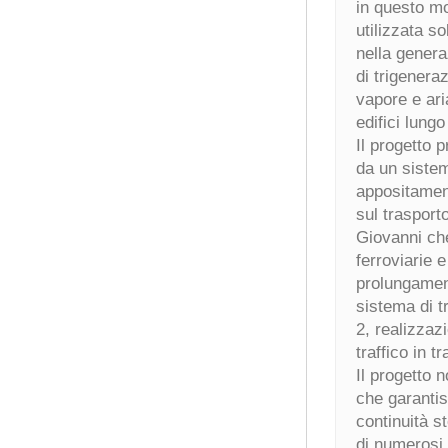
in questo m
utilizzata s
nella genera
di trigenera
vapore e aria
edifici lung
Il progetto 
da un sistem
appositamente
sul traspor
Giovanni che
ferroviarie 
prolungament
sistema di t
2, realizzaz
traffico in tr
Il progetto 
che garantis
continuità s
di numerosi 