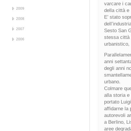
varcare i ca
2009
della città e 
E’ stato sopr
2008
dell’industri
2007
Sesto San Gi
stessa città
2006
urbanistico, 
Parallelament
anni settant
degli anni n
smantellamen
urbano.
Colmare que
alla storia e
portato Luig
affidarne la
autorevoli a
a Berlino, L
aree degrada