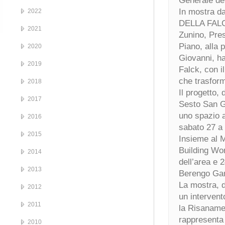
Generale de
In mostra d
2022
DELLA FALCK”
2021
Zunino, Pres
Piano, alla 
2020
Giovanni, han
2019
Falck, con i
che trasforme
2018
Il progetto,
2017
Sesto San Gi
uno spazio a
2016
sabato 27 a 
2015
Insieme al M
Building Wo
2014
dell’area e 
2013
Berengo Gard
La mostra, da
2012
un intervent
2011
la Risanamen
rappresenta 
2010