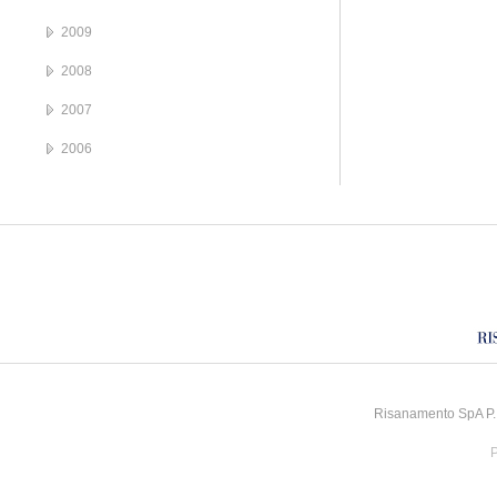
2009
2008
2007
2006
Risanamento SpA P.I
P