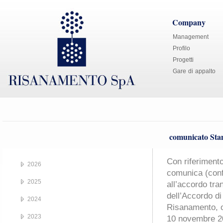
Company
Management
Profilo
Progetti
Gare di appalto
comunicato Sta
Con riferiment
2026
comunica (conf
2025
all’accordo tra
dell’Accordo di
2024
Risanamento, o
2023
10 novembre 2