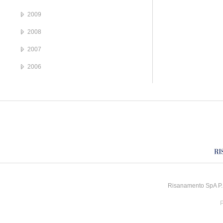
2009
2008
2007
2006
Risanamento SpA P.I
P