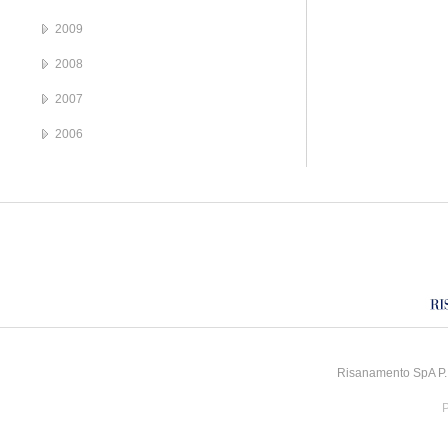
2009
2008
2007
2006
Risanamento SpA P.I
P