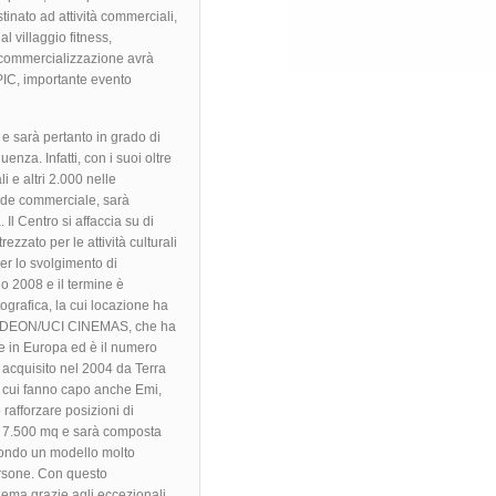
tinato ad attività commerciali,
al villaggio fitness,
ui commercializzazione avrà
IC, importante evento
 e sarà pertanto in grado di
enza. Infatti, con i suoi oltre
 e altri 2.000 nelle
ade commerciale, sarà
 Il Centro si affaccia su di
zzato per le attività culturali
per lo svolgimento di
io 2008 e il termine è
ografica, la cui locazione ha
ale ODEON/UCI CINEMAS, che ha
le in Europa ed è il numero
o acquisito nel 2004 da Terra
y cui fanno capo anche Emi,
rafforzare posizioni di
rà 7.500 mq e sarà composta
condo un modello molto
persone. Con questo
nema grazie agli eccezionali