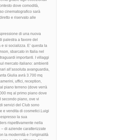
 contesto dove comodità,
sso cinematografico sarà
retto e riservato alle
’espressione di una nuova
i palestra a favore del
e si socializza. E’ questa la
son, sbarcato in Italia nel
aguardi importanti. I villaggi
sul mercato italiano: ambienti
inari all’assoluta avanguardia,
Santa Giulia avrà 3.700 mq
amerini, uffici, reception,
q al piano terreno (dove verrà
2.000 mq al primo piano dove
al secondo piano, ove vi
 di servizi del Club sono
ne e vendita di cosmetici.Luigi
 espresso la sua
ders rispettivamente nella
o – di aziende caratterizzate
 la modernità e l’originalità