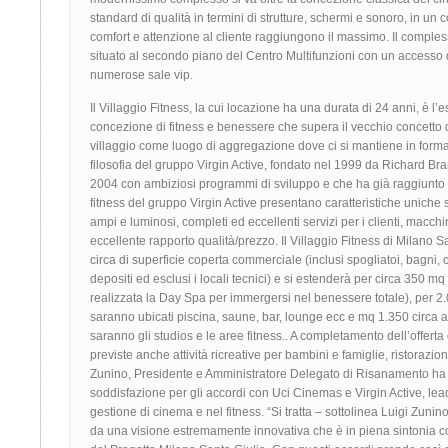
standard di qualità in termini di strutture, schermi e sonoro, in un
comfort e attenzione al cliente raggiungono il massimo. Il comple
situato al secondo piano del Centro Multifunzioni con un accesso di
numerose sale vip.
Il Villaggio Fitness, la cui locazione ha una durata di 24 anni, è l
concezione di fitness e benessere che supera il vecchio concetto d
villaggio come luogo di aggregazione dove ci si mantiene in forma 
filosofia del gruppo Virgin Active, fondato nel 1999 da Richard Bran
2004 con ambiziosi programmi di sviluppo e che ha già raggiunto tr
fitness del gruppo Virgin Active presentano caratteristiche uniche 
ampi e luminosi, completi ed eccellenti servizi per i clienti, macch
eccellente rapporto qualità/prezzo. Il Villaggio Fitness di Milano 
circa di superficie coperta commerciale (inclusi spogliatoi, bagni, c
depositi ed esclusi i locali tecnici) e si estenderà per circa 350 m
realizzata la Day Spa per immergersi nel benessere totale), per 
saranno ubicati piscina, saune, bar, lounge ecc e mq 1.350 circa 
saranno gli studios e le aree fitness.. A completamento dell’offerta
previste anche attività ricreative per bambini e famiglie, ristorazio
Zunino, Presidente e Amministratore Delegato di Risanamento ha
soddisfazione per gli accordi con Uci Cinemas e Virgin Active, lea
gestione di cinema e nel fitness. “Si tratta – sottolinea Luigi Zunin
da una visione estremamente innovativa che è in piena sintonia con