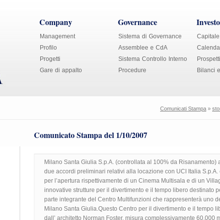
Company
Governance
Investo
Management
Sistema di Governance
Capitale
Profilo
Assemblee e CdA
Calendar
Progetti
Sistema Controllo Interno
Prospett
Gare di appalto
Procedure
Bilanci 
Comunicati Stampa
»
sto
Comunicato Stampa del 1/10/2007
Milano Santa Giulia S.p.A. (controllata al 100% da Risanamento) a
due accordi preliminari relativi alla locazione con UCI Italia S.p.A. e
per l’apertura rispettivamente di un Cinema Multisala e di un Vill
innovative strutture per il divertimento e il tempo libero destinato 
parte integrante del Centro Multifunzioni che rappresenterà uno degl
Milano Santa Giulia.Questo Centro per il divertimento e il tempo l
dall’ architetto Norman Foster, misura complessivamente 60.000 m