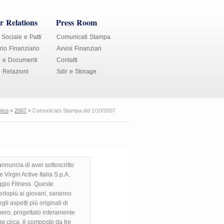
r Relations
Press Room
 Sociale e Patti
Comunicati Stampa
io Finanziario
Avvisi Finanziari
i e Documenti
Contatti
e Relazioni
Sdir e Storage
rico
»
2007
»
Comunicato Stampa del 1/10/2007
nnuncia di aver sottoscritto
 Virgin Active Italia S.p.A.
aggio Fitness. Queste
perlopiù ai giovani, saranno
i aspetti più originali di
ibero, progettato interamente
q circa, è composto da tre