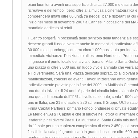
piani fuori terra aventi una superficie di circa 27.000 mq e sarà des
ricreative e del tempo libero; oltre alla multisala cinematografica e 
comprenderà infatti oltre 80 unità tra negozi, bar e ristoranti la c
inizio nel mese di novembre 2007 a Cannes in occasione del MAP
mondiale dedicato al retail.
Il Centro sorgerà in prossimità dello svincolo della tangenziale est
ricevere grandi flussi di vetture anche in momenti di particolare afflu
30.000 mq di parcheggi conterrà circa 1.000 posti auto pertinenziali
immediate vicinanze. Posizionato all’estremo Nord della Promen
l’ingresso e il punto focale della vita urbana di Milano Santa Giulia.
una piazza di oltre 3.000 mq, un luogo vivo e animato che verrà attre
e il divertimento. Sarà una Piazza dedicata soprattutto ai giovani 
manifestazioni, concerti ed eventi. I lavori inizieranno entro genna
indicativamente previsto per la fine del 2009.La Multisala Cinemat
una durata iniziale di 24 anni, è parte del circuito internazion
una quota di mercato dell’11% a livello nazionale, conta 1.900 sa
uno in Italia, con 21 multisale e 226 schermi. Il Gruppo UCI è stat
Firma Capital Partners, primario Fondo londinese di private equit
Le Meridien, AT&T Capital e che si muove nell’ottica di affermare o 
leadership nei diversi Paesi. La Multisala di Santa Giulia misure
da 11 sale per una capienza complessiva di circa 2.450 posti, se
flessibile: la sala più grande sarà in grado di ospitare oltre 600 
modernissimo complesso si va oltre la concezione classica del ci