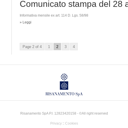
Comunicato stampa del 28 a
Informativa mensile ex art. 114 D. Lgs. 58/98
» Leggi
Page 2 of 4
1
2
3
4
Risanamento SpA P.I. 12823420158 - ©All right reserved
Privacy
::
Cookies