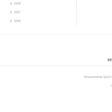
2008
2007
2006
Risanamento SpA P.I
P