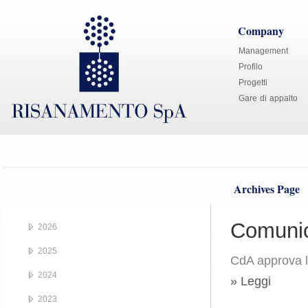
Company
Management
Profilo
Progetti
Gare di appalto
Archives Page
Comunic
2026
2025
CdA approva l
2024
» Leggi
2023