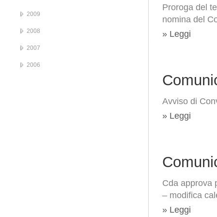
Proroga del te
2009
nomina del Co
2008
» Leggi
2007
2006
Comunic
Avviso di Con
» Leggi
Comunic
Cda approva pr
– modifica cal
» Leggi