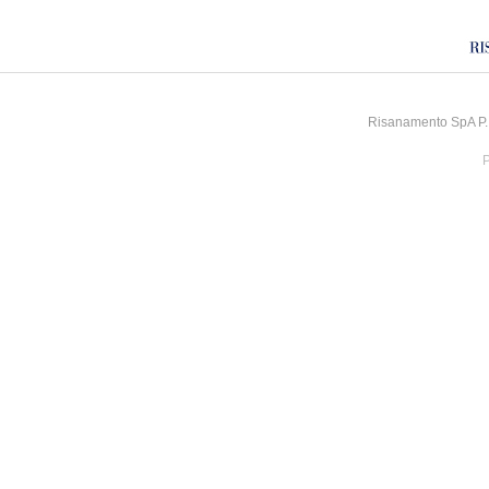
Risanamento SpA P.I
P