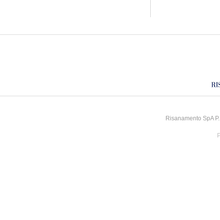
Risanamento SpA P.I
P