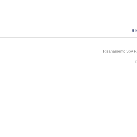
Risanamento SpA P.I
P