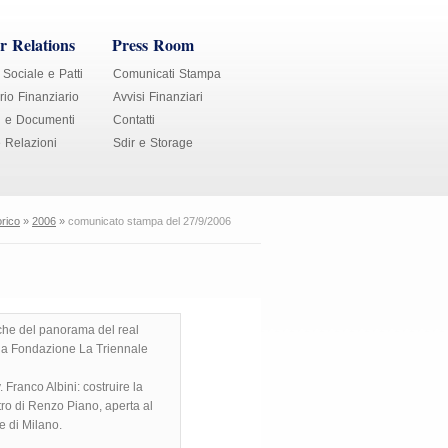
r Relations
Press Room
 Sociale e Patti
Comunicati Stampa
io Finanziario
Avvisi Finanziari
i e Documenti
Contatti
e Relazioni
Sdir e Storage
orico
»
2006
»
comunicato stampa del 27/9/2006
iche del panorama del real
della Fondazione La Triennale
 Franco Albini: costruire la
tro di Renzo Piano, aperta al
e di Milano.