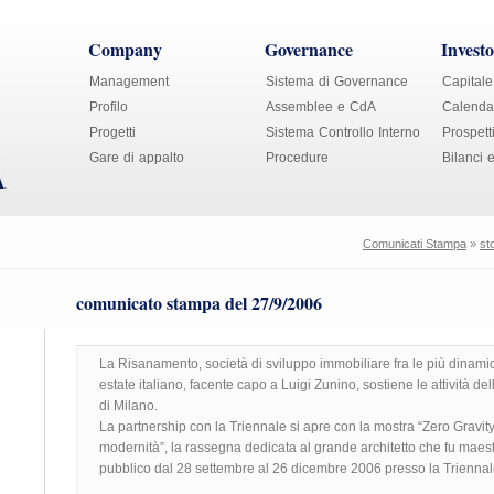
Company
Governance
Investo
Management
Sistema di Governance
Capitale
Profilo
Assemblee e CdA
Calendar
Progetti
Sistema Controllo Interno
Prospett
Gare di appalto
Procedure
Bilanci 
Comunicati Stampa
»
st
comunicato stampa del 27/9/2006
La Risanamento, società di sviluppo immobiliare fra le più dinam
estate italiano, facente capo a Luigi Zunino, sostiene le attività 
di Milano.
La partnership con la Triennale si apre con la mostra “Zero Gravity.
modernità”, la rassegna dedicata al grande architetto che fu maes
pubblico dal 28 settembre al 26 dicembre 2006 presso la Triennal