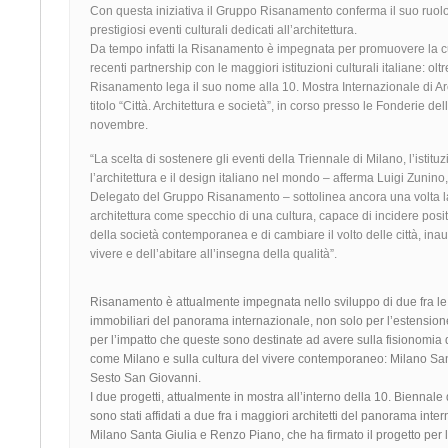
Con questa iniziativa il Gruppo Risanamento conferma il suo ruolo
prestigiosi eventi culturali dedicati all’architettura.
Da tempo infatti la Risanamento è impegnata per promuovere la c
recenti partnership con le maggiori istituzioni culturali italiane: oltre
Risanamento lega il suo nome alla 10. Mostra Internazionale di Arc
titolo “Città. Architettura e società”, in corso presso le Fonderie del
novembre.
“La scelta di sostenere gli eventi della Triennale di Milano, l’istituz
l’architettura e il design italiano nel mondo – afferma Luigi Zunin
Delegato del Gruppo Risanamento – sottolinea ancora una volta l
architettura come specchio di una cultura, capace di incidere positi
della società contemporanea e di cambiare il volto delle città, in
vivere e dell’abitare all’insegna della qualità”.
Risanamento è attualmente impegnata nello sviluppo di due fra le
immobiliari del panorama internazionale, non solo per l’estensione
per l’impatto che queste sono destinate ad avere sulla fisionomia d
come Milano e sulla cultura del vivere contemporaneo: Milano Sant
Sesto San Giovanni.
I due progetti, attualmente in mostra all’interno della 10. Biennale 
sono stati affidati a due fra i maggiori architetti del panorama in
Milano Santa Giulia e Renzo Piano, che ha firmato il progetto per 