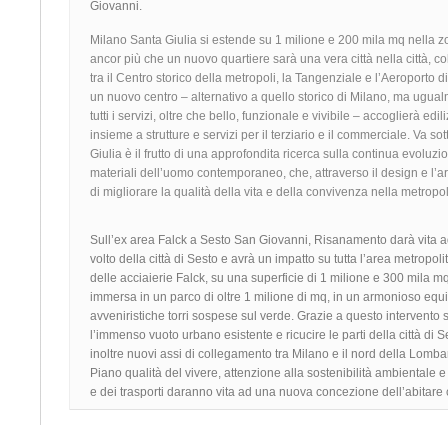
Giovanni.
Milano Santa Giulia si estende su 1 milione e 200 mila mq nella z
ancor più che un nuovo quartiere sarà una vera città nella città, co
tra il Centro storico della metropoli, la Tangenziale e l’Aeroporto d
un nuovo centro – alternativo a quello storico di Milano, ma ugual
tutti i servizi, oltre che bello, funzionale e vivibile – accoglierà edil
insieme a strutture e servizi per il terziario e il commerciale. Va s
Giulia è il frutto di una approfondita ricerca sulla continua evoluzi
materiali dell’uomo contemporaneo, che, attraverso il design e l’arc
di migliorare la qualità della vita e della convivenza nella metrop
Sull’ex area Falck a Sesto San Giovanni, Risanamento darà vita a
volto della città di Sesto e avrà un impatto su tutta l’area metropo
delle acciaierie Falck, su una superficie di 1 milione e 300 mila m
immersa in un parco di oltre 1 milione di mq, in un armonioso equili
avveniristiche torri sospese sul verde. Grazie a questo intervento
l’immenso vuoto urbano esistente e ricucire le parti della città di S
inoltre nuovi assi di collegamento tra Milano e il nord della Lomb
Piano qualità del vivere, attenzione alla sostenibilità ambientale e
e dei trasporti daranno vita ad una nuova concezione dell’abitar