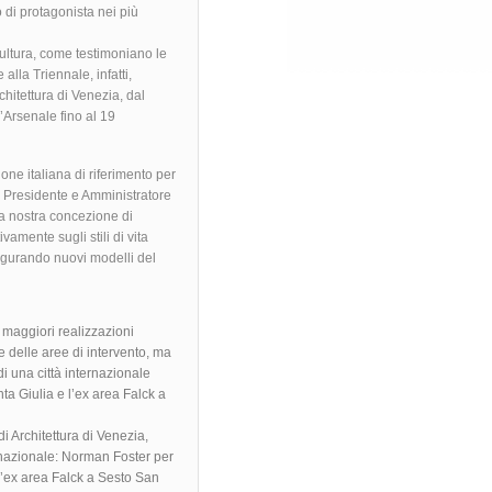
 di protagonista nei più
ultura, come testimoniano le
 alla Triennale, infatti,
hitettura di Venezia, dal
l’Arsenale fino al 19
ione italiana di riferimento per
o, Presidente e Amministratore
a nostra concezione di
vamente sugli stili di vita
augurando nuovi modelli del
 maggiori realizzazioni
 delle aree di intervento, ma
i una città internazionale
a Giulia e l’ex area Falck a
di Architettura di Venezia,
ternazionale: Norman Foster per
l’ex area Falck a Sesto San