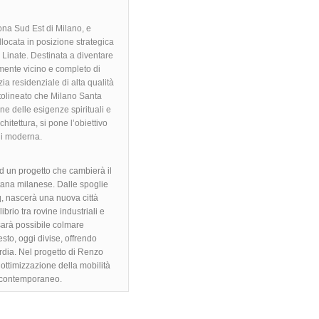
ona Sud Est di Milano, e
llocata in posizione strategica
i Linate. Destinata a diventare
mente vicino e completo di
izia residenziale di alta qualità
ottolineato che Milano Santa
one delle esigenze spirituali e
hitettura, si pone l’obiettivo
oli moderna.
d un progetto che cambierà il
litana milanese. Dalle spoglie
q, nascerà una nuova città
brio tra rovine industriali e
 sarà possibile colmare
esto, oggi divise, offrendo
ardia. Nel progetto di Renzo
 ottimizzazione della mobilità
e contemporaneo.