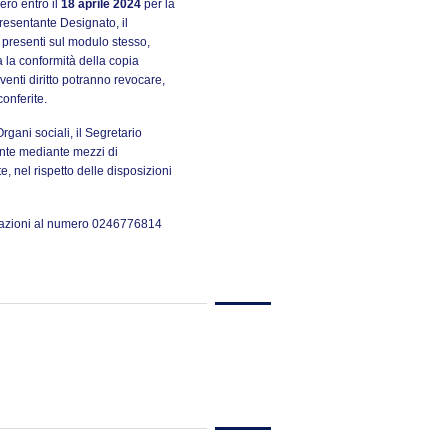
ero entro il
18 aprile 2024
per la
esentante Designato, il
 presenti sul modulo stesso,
a la conformità della copia
venti diritto potranno revocare,
onferite.
rgani sociali, il Segretario
ente mediante mezzi di
 nel rispetto delle disposizioni
rmazioni al numero 0246776814