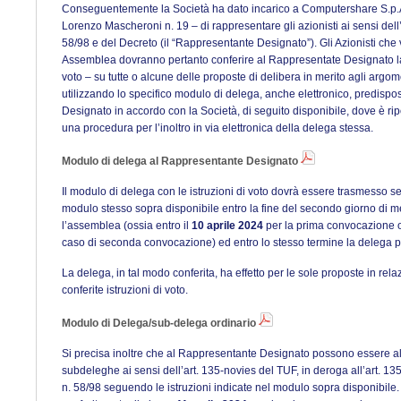
Conseguentemente la Società ha dato incarico a Computershare S.p.A.
Lorenzo Mascheroni n. 19 – di rappresentare gli azionisti ai sensi dell’
58/98 e del Decreto (il “Rappresentante Designato”). Gli Azionisti che 
Assemblea dovranno pertanto conferire al Rappresentate Designato la 
voto – su tutte o alcune delle proposte di delibera in merito agli argom
utilizzando lo specifico modulo di delega, anche elettronico, predisp
Designato in accordo con la Società, di seguito disponibile, dove è rip
una procedura per l’inoltro in via elettronica della delega stessa.
Modulo di delega al Rappresentante Designato
Il modulo di delega con le istruzioni di voto dovrà essere trasmesso se
modulo stesso sopra disponibile entro la fine del secondo giorno di 
l’assemblea (ossia entro il
10 aprile 2024
per la prima convocazione o
caso di seconda convocazione) ed entro lo stesso termine la delega p
La delega, in tal modo conferita, ha effetto per le sole proposte in rela
conferite istruzioni di voto.
Modulo di Delega/sub-delega ordinario
Si precisa inoltre che al Rappresentante Designato possono essere al
subdeleghe ai sensi dell’art. 135-novies del TUF, in deroga all’art. 1
n. 58/98 seguendo le istruzioni indicate nel modulo sopra disponibil