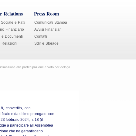
r Relations
Press Room
 Sociale e Patti
Comunicati Stampa
io Finanziario
Avvisi Finanziari
i e Documenti
Contatti
e Relazioni
Sdir e Storage
ittimazione alla partecipazione e voto per delega
18, convertito, con
ificato e da ultimo prorogato con
23 febbraio 2024, n. 18 (il
i legge a partecipare all’Assemblea
zione che ne garantiscano