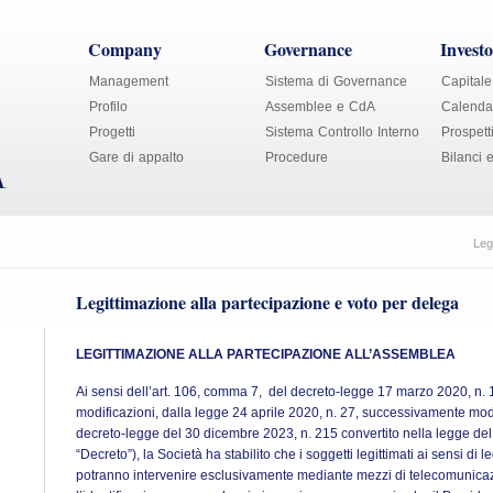
Company
Governance
Investo
Management
Sistema di Governance
Capitale
Profilo
Assemblee e CdA
Calendar
Progetti
Sistema Controllo Interno
Prospett
Gare di appalto
Procedure
Bilanci 
Leg
Legittimazione alla partecipazione e voto per delega
LEGITTIMAZIONE ALLA PARTECIPAZIONE ALL’ASSEMBLEA
Ai sensi dell’art. 106, comma 7, del decreto-legge 17 marzo 2020, n. 
modificazioni, dalla legge 24 aprile 2020, n. 27, successivamente mod
decreto-legge del 30 dicembre 2023, n. 215 convertito nella legge del 
“Decreto”), la Società ha stabilito che i soggetti legittimati ai sensi d
potranno intervenire esclusivamente mediante mezzi di telecomunica