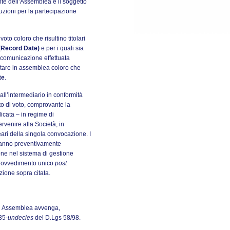
nte dell’Assemblea e il soggetto
uzioni per la partecipazione
voto coloro che risultino titolari
 (Record Date)
e per i quali sia
va comunicazione effettuata
votare in assemblea coloro che
te
.
ll’intermediario in conformità
itto di voto, comprovante la
dicata – in regime di
venire alla Società, in
eari della singola convocazione. I
vranno preventivamente
one nel sistema di gestione
 Provvedimento unico
post
ione sopra citata.
 in Assemblea avvenga,
35-
undecies
del D.Lgs 58/98.