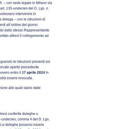
 – con sede legale in Milano via
art. 135-
undecies
del D. Lgs. n.
volessero intervenire in
delega – con le istruzioni di
enti all’ordine del giorno
osto dallo stesso Rappresentante
ortato altresì il collegamento ad
guendo le istruzioni presenti sul
mercato aperto precedente
vvero entro il
17 aprile 2024
in
otrà essere revocata.
zione alle quali siano state
tresì conferite deleghe o
35-undecies, comma 4 del D. Lgs.
e. Le deleghe possono essere