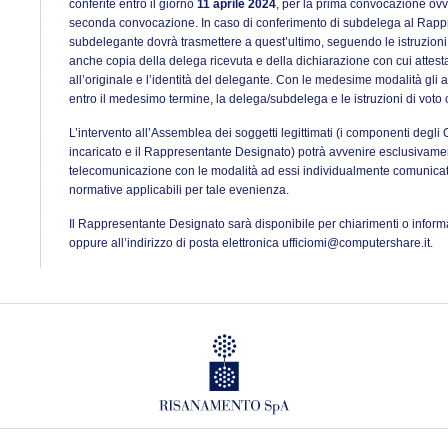
conferite entro il giorno
11 aprile 2024
, per la prima convocazione ovv
seconda convocazione. In caso di conferimento di subdelega al Rappr
subdelegante dovrà trasmettere a quest’ultimo, seguendo le istruzioni
anche copia della delega ricevuta e della dichiarazione con cui attest
all’originale e l’identità del delegante. Con le medesime modalità gli a
entro il medesimo termine, la delega/subdelega e le istruzioni di voto c
L’intervento all’Assemblea dei soggetti legittimati (i componenti degli O
incaricato e il Rappresentante Designato) potrà avvenire esclusivam
telecomunicazione con le modalità ad essi individualmente comunicate,
normative applicabili per tale evenienza.
Il Rappresentante Designato sarà disponibile per chiarimenti o info
oppure all’indirizzo di posta elettronica ufficiomi@computershare.it.