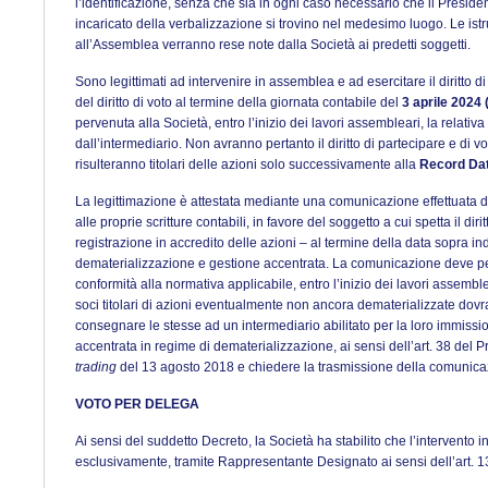
l’identificazione, senza che sia in ogni caso necessario che il Preside
incaricato della verbalizzazione si trovino nel medesimo luogo. Le istr
all’Assemblea verranno rese note dalla Società ai predetti soggetti.
Sono legittimati ad intervenire in assemblea e ad esercitare il diritto di 
del diritto di voto al termine della giornata contabile del
3 aprile 2024
pervenuta alla Società, entro l’inizio dei lavori assembleari, la relati
dall’intermediario. Non avranno pertanto il diritto di partecipare e di 
risulteranno titolari delle azioni solo successivamente alla
Record Da
La legittimazione è attestata mediante una comunicazione effettuata da
alle proprie scritture contabili, in favore del soggetto a cui spetta il dir
registrazione in accredito delle azioni – al termine della data sopra in
dematerializzazione e gestione accentrata. La comunicazione deve per
conformità alla normativa applicabile, entro l’inizio dei lavori assembl
soci titolari di azioni eventualmente non ancora dematerializzate do
consegnare le stesse ad un intermediario abilitato per la loro immissi
accentrata in regime di dematerializzazione, ai sensi dell’art. 38 del
trading
del 13 agosto 2018 e chiedere la trasmissione della comunicaz
VOTO PER DELEGA
Ai sensi del suddetto Decreto, la Società ha stabilito che l’intervento
esclusivamente, tramite Rappresentante Designato ai sensi dell’art. 1