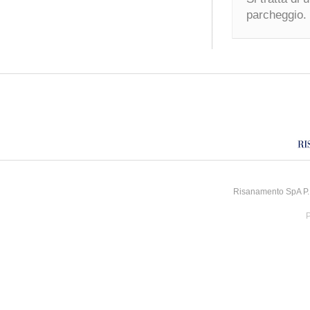
parcheggio.
Risanamento SpA P.I
P