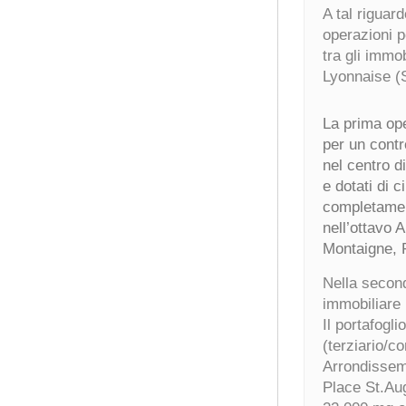
A tal riguar
operazioni p
tra gli immo
Lyonnaise (
La prima ope
per un contro
nel centro d
e dotati di c
completament
nell’ottavo
Montaigne, 
Nella secon
immobiliare 
Il portafogl
(terziario/c
Arrondisseme
Place St.Au