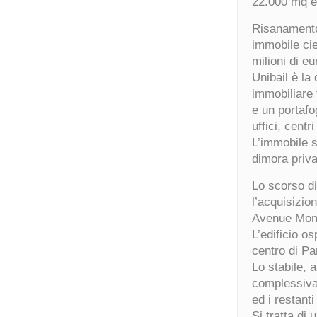
22.000 mq e 
Risanamento,
immobile cie
milioni di eu
Unibail è l
immobiliare 
e un portafog
uffici, centr
L’immobile s
dimora priva
Lo scorso d
l’acquisizio
Avenue Monta
L’edificio os
centro di Par
Lo stabile, a
complessiva
ed i restant
Si tratta di 