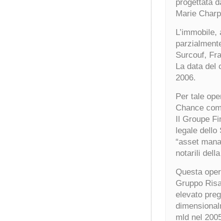
progettata d
Marie Charpe
L’immobile, 
parzialmente
Surcouf, Fr
La data del 
2006.
Per tale ope
Chance come
Il Groupe Fi
legale dell
“asset manag
notarili dell
Questa opera
Gruppo Risa
elevato pregi
dimensional
mld nel 200