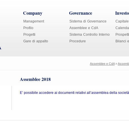
Company
Governance
Investo
Management
Sistema di Governance
Capitale
Profilo
Assemblee e CdA
Calendar
Progetti
Sistema Controllo Interno
Prospett
Gare di appalto
Procedure
Bilanci 
Assemblee e CdA
»
Assemble
Assemblee 2018
E’ possibile accedere ai documenti relativi all’assemblea della societ