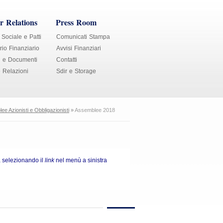
r Relations
Press Room
 Sociale e Patti
Comunicati Stampa
io Finanziario
Avvisi Finanziari
i e Documenti
Contatti
e Relazioni
Sdir e Storage
e Azionisti e Obbligazionisti
»
Assemblee 2018
à selezionando il
link
nel menù a sinistra