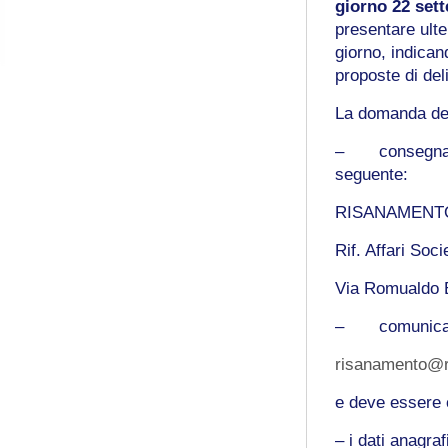
giorno 22 set
presentare ulte
giorno, indican
proposte di del
La domanda dev
– consegna, o
seguente:
RISANAMENT
Rif. Affari So
Via Romualdo 
– comunicazion
risanamento@ri
e deve essere 
– i dati anagra