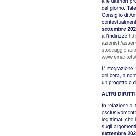
alle ulteriori 
del giorno. Tal
Consiglio di A
contestualmente
settembre 20
all’indirizzo
ht
azionisti/asse
stoccaggio auto
www.emarketst
L’integrazione
delibera, a nor
un progetto o d
ALTRI DIRITT
In relazione al
esclusivamente 
legittimati che
sugli argomenti
settembre 202