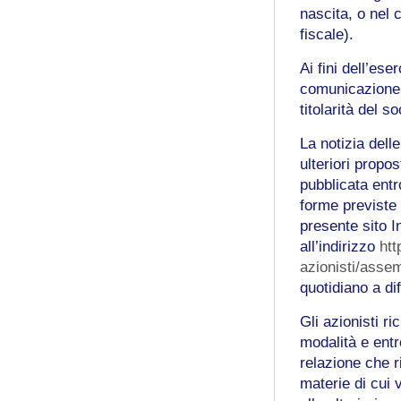
nascita, o nel
fiscale).
Ai fini dell’ese
comunicazione r
titolarità del so
La notizia delle
ulteriori propo
pubblicata entr
forme previste 
presente sito I
all’indirizzo
ht
azionisti/asse
quotidiano a di
Gli azionisti r
modalità e ent
relazione che r
materie di cui 