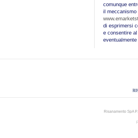
comunque entr
il meccanismo d
www.emarketst
di esprimersi 
e consentire al
eventualmente
Risanamento SpA P.I
P