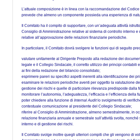
L’attuale composizione è in linea con la raccomandazione del Codice d
prevede che almeno un componente possieda una esperienza di natura
Il Comitato ha il compito di supportare, con un’adeguata attività istrutto
Consiglio di Amministrazione relative al sistema di controllo interno e 
relative all’approvazione delle relazioni finanziarie periodiche.
In particolare, il Comitato dovrà svolgere le funzioni qui di seguito pre
valutare unitamente al Dirigente Preposto alla redazione dei documenti c
legale e il Collegio Sindacale, il corretto utilizzo dei principi contabili
ai fini della redazione del bilancio consolidato;
esprimere pareri su specifici aspetti inerenti alla identificazione dei pri
esaminare le relazioni periodiche aventi per oggetto la valutazione del
gestione dei rischi e quelle di particolare rilevanza predisposte dalla 
monitorare l’autonomia, l’adeguatezza, l’efficacia e l’efficienza della 
poter chiedere alla funzione di
Internal Audit
lo svolgimento di verific
contestuale comunicazione al presidente del Collegio Sindacale;
riferire al Consiglio di Amministrazione, almeno semestralmente, in o
relazione finanziaria annuale e semestrale sull’attività svolta, nonché
interno e di gestione dei rischi.
Il Comitato svolge inoltre quegli ulteriori compiti che gli vengono di volt