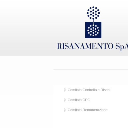
Comitato Controllo e Rischi
Comitato OPC
Comitato Remunerazione