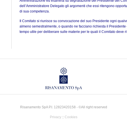
Amministrazione ed esamina su segnalazione del Presidente del Cons
dell’Amministratore Delegato gli argomenti che essi ritengono opportun
di sua competenza.
Il Comitato si riunisce su convocazione del suo Presidente ogni qualvo
almeno semestralmente, o quando ne facciano richiesta il Presidente
tempo utile per deliberare sulle materie per le quali il Comitato deve r
Risanamento SpA P.I. 12823420158 - ©All right reserved
Privacy
::
Cookies