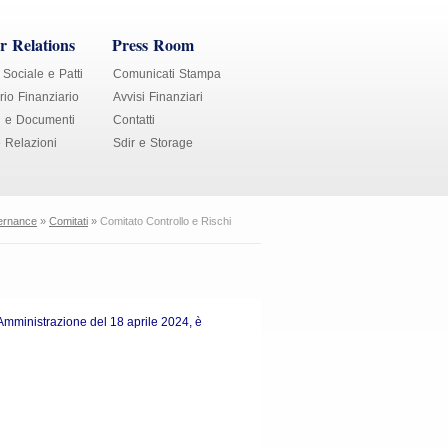
r Relations
Press Room
 Sociale e Patti
Comunicati Stampa
io Finanziario
Avvisi Finanziari
i e Documenti
Contatti
e Relazioni
Sdir e Storage
ernance
»
Comitati
»
Comitato Controllo e Rischi
 Amministrazione del 18 aprile 2024, è