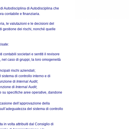
i Autodisciplina di Autodisciplina che
 contabile e finanziaria.
ria, le valutazioni e le decisioni del
di gestione dei rischi, nonché quelle
cisate:
ontabili societari e sentiti il revisore
 e, nel caso di gruppi, la loro omogeneità
ncipali rischi aziendali;
 sistema di controllo interno e di
funzione di
Internal Audit
;
funzione di
Internal Audit
;
he su specifiche aree operative, dandone
ccasione dell’approvazione della
 sull’adeguatezza del sistema di controllo
a in volta attribuiti dal Consiglio di